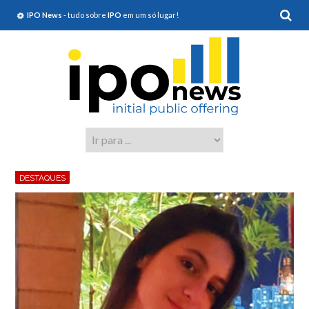
IPO News
- tudo sobre
IPO
em um só lugar!
DESTAQUES