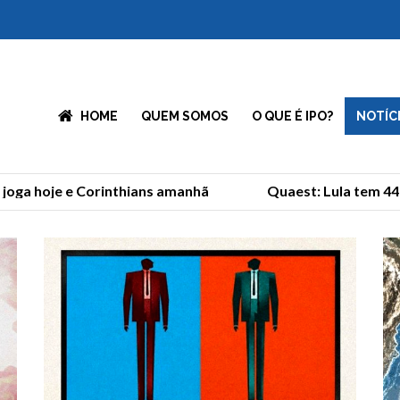
HOME
QUEM SOMOS
O QUE É IPO?
NOTÍC
 hoje e Corinthians amanhã
Quaest: Lula tem 44% e F