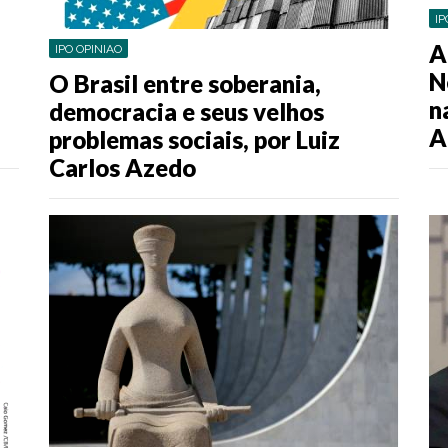
IP
A
IPO OPINIAO
N
O Brasil entre soberania,
n
democracia e seus velhos
A
problemas sociais, por Luiz
Carlos Azedo