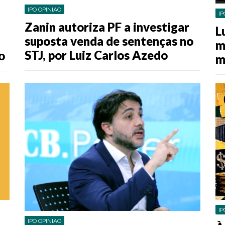
IPO OPINIAO
IP
Zanin autoriza PF a investigar
L
suposta venda de sentenças no
m
STJ, por Luiz Carlos Azedo
o
m
IP
IPO OPINIAO