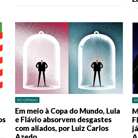
IPO OPINIAO
IP
Em meio à Copa do Mundo, Lula
M
os
e Flávio absorvem desgastes
F
com aliados, por Luiz Carlos
j
Azedo
A