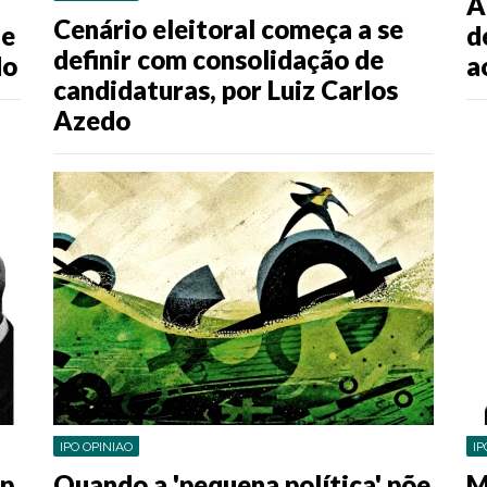
À
Cenário eleitoral começa a se
de
d
definir com consolidação de
do
a
candidaturas, por Luiz Carlos
Azedo
IP
IPO OPINIAO
mp
M
Quando a 'pequena política' põe