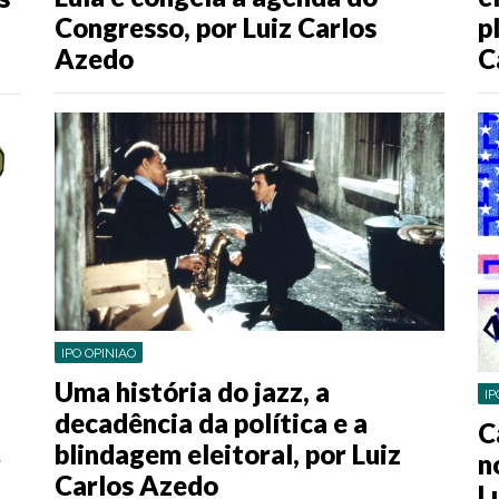
Congresso, por Luiz Carlos
p
Azedo
C
IPO OPINIAO
Uma história do jazz, a
IP
decadência da política e a
C
blindagem eleitoral, por Luiz
r
n
Carlos Azedo
L