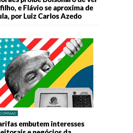
 filho, e Flávio se aproxima de
ula, por Luiz Carlos Azedo
O OPINIAO
arifas embutem interesses
leitorais e negócios da