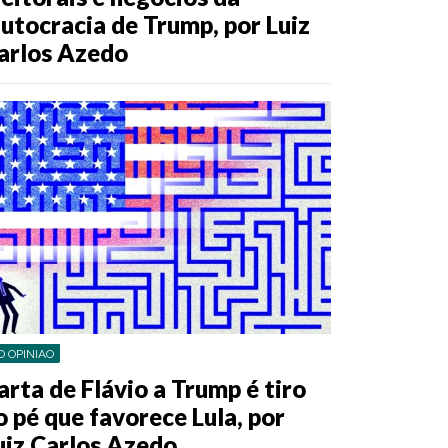
lutocracia de Trump, por Luiz
arlos Azedo
O OPINIAO
arta de Flávio a Trump é tiro
o pé que favorece Lula, por
uiz Carlos Azedo