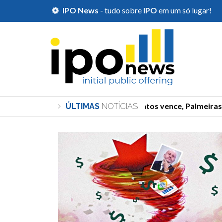
IPO News
- tudo sobre
IPO
em um só lugar!
Copa do Brasil: Santos vence, Palmeiras joga
ÚLTIMAS
NOTÍCIAS