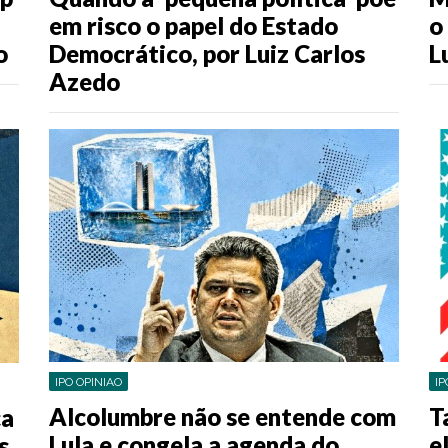
o
em risco o papel do Estado
o
L
Democrático, por Luiz Carlos
Azedo
IPO OPINIAO
IP
Alcolumbre não se entende com
T
ca
Lula e congela a agenda do
e
s