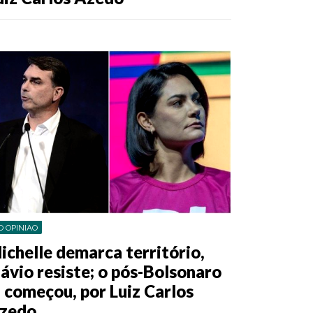
O OPINIAO
ichelle demarca território,
lávio resiste; o pós-Bolsonaro
á começou, por Luiz Carlos
zedo