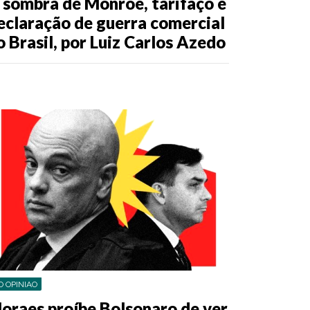
 sombra de Monroe, tarifaço é
eclaração de guerra comercial
o Brasil, por Luiz Carlos Azedo
O OPINIAO
oraes proíbe Bolsonaro de ver