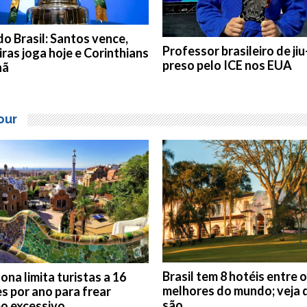
o Brasil: Santos vence,
Professor brasileiro de jiu-
ras joga hoje e Corinthians
preso pelo ICE nos EUA
hã
our
Brasil tem 8 hotéis entre o
ona limita turistas a 16
melhores do mundo; veja 
s por ano para frear
são
mo excessivo