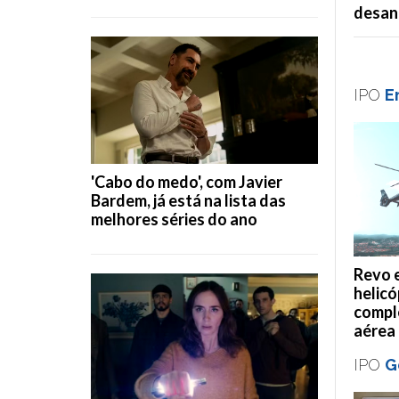
desani
IPO
E
'Cabo do medo', com Javier
Bardem, já está na lista das
melhores séries do ano
Revo 
helicó
compl
aérea
IPO
G