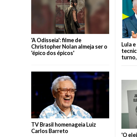
'A Odisseia': filme de
Lula e
Christopher Nolan almeja ser o
tecni
'épico dos épicos'
turno
TV Brasil homenageia Luiz
Carlos Barreto
'O ele