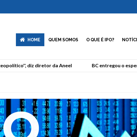
HOME
QUEM SOMOS
O QUE É IPO?
NOTÍC
ico'', diz diretor da Aneel
BC entregou o esperado e