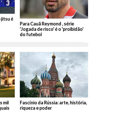
jitsu é
Para Cauã Reymond , série
'Jogada de risco' é o 'proibidão'
do futebol
s mil
Fascínio da Rússia: arte, história,
quais
riqueza e poder