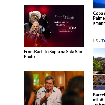
Copa d
Palmei
aman
IPO
T
From Bach to Supla na Sala São
Paulo
Barcel
milhõe
turis