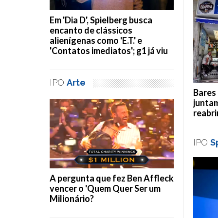
Em 'Dia D', Spielberg busca
encanto de clássicos
alienígenas como 'E.T.' e
'Contatos imediatos'; g1 já viu
IPO
Arte
Bares 
juntam
reabri
IPO
S
A pergunta que fez Ben Affleck
vencer o 'Quem Quer Ser um
Milionário?