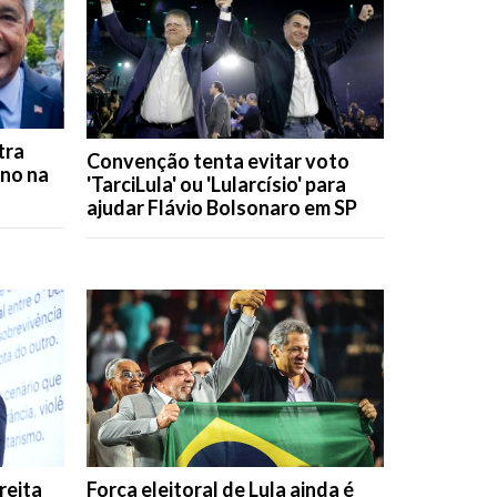
tra
Convenção tenta evitar voto
rno na
'TarciLula' ou 'Lularcísio' para
ajudar Flávio Bolsonaro em SP
ireita
Força eleitoral de Lula ainda é