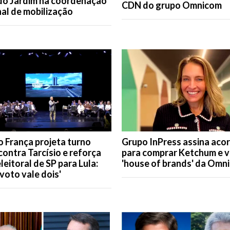
do Jardim na coordenação
CDN do grupo Omnicom
al de mobilização
 França projeta turno
Grupo InPress assina aco
contra Tarcísio e reforça
para comprar Ketchum e v
leitoral de SP para Lula:
'house of brands' da Omn
voto vale dois'