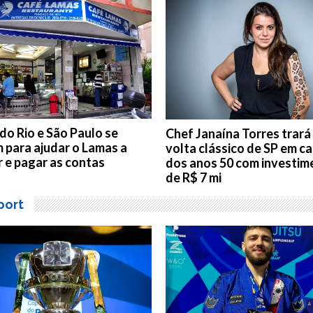
do Rio e São Paulo se
Chef Janaína Torres trará
 para ajudar o Lamas a
volta clássico de SP em c
r e pagar as contas
dos anos 50 com investim
de R$ 7 mi
port