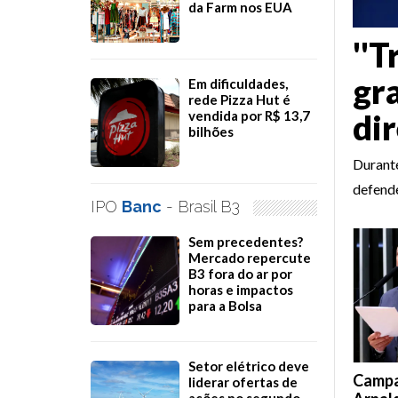
da Farm nos EUA
''
gra
Em dificuldades,
rede Pizza Hut é
di
vendida por R$ 13,7
bilhões
Durante
defende
IPO
Banc
- Brasil B3
Sem precedentes?
Mercado repercute
B3 fora do ar por
horas e impactos
para a Bolsa
Setor elétrico deve
Campa
liderar ofertas de
ações no segundo