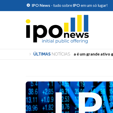
IPO News
- tudo sobre
IPO
em um só lugar!
''Transição energética é um grande ativo geopolít
ÚLTIMAS
NOTÍCIAS