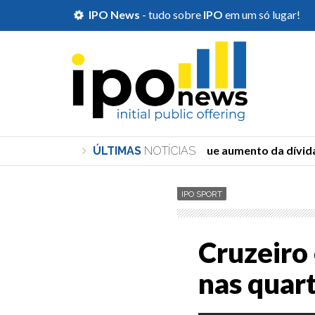
IPO News
- tudo sobre
IPO
em um só lugar!
Durigan diz que aumento da dívida 
ÚLTIMAS
NOTÍCIAS
IPO SPORT
Cruzeiro
nas quart