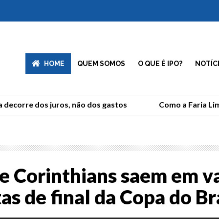
HOME
QUEM SOMOS
O QUE É IPO?
NOTÍC
decorre dos juros, não dos gastos
Como a Faria Lima
 e Corinthians saem em 
as de final da Copa do Br