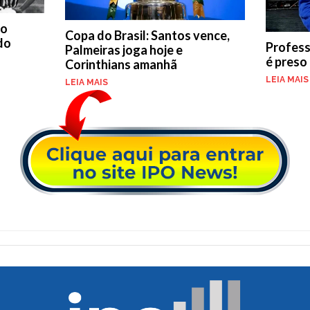
do
Copa do Brasil: Santos vence,
 do
Professo
Palmeiras joga hoje e
é preso
Corinthians amanhã
LEIA MAIS
LEIA MAIS