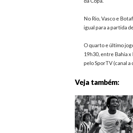
da Copa.
No Rio, Vasco e Botaf
igual para a partida d
O quarto e último jogo
19h30, entre Bahia x
pelo SporTV (canal a 
Veja também: