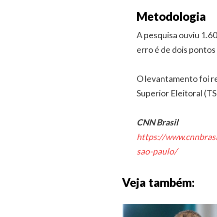
Metodologia
A pesquisa ouviu 1.60
erro é de dois pontos
O levantamento foi re
Superior Eleitoral (
CNN Brasil
https://www.cnnbrasi
sao-paulo/
Veja também: