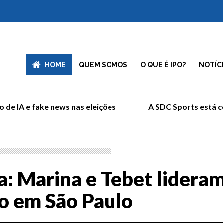
HOME
QUEM SOMOS
O QUE É IPO?
NOTÍC
de IA e fake news nas eleições
A SDC Sports está co
a: Marina e Tebet lideram
o em São Paulo