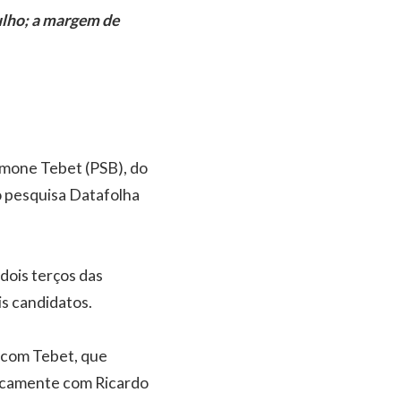
julho; a margem de
imone Tebet (PSB), do
o pesquisa Datafolha
 dois terços das
is candidatos.
 com Tebet, que
nicamente com Ricardo