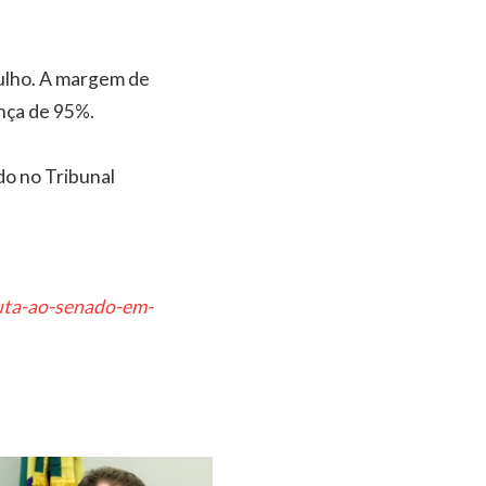
julho. A margem de
ança de 95%.
do no Tribunal
puta-ao-senado-em-