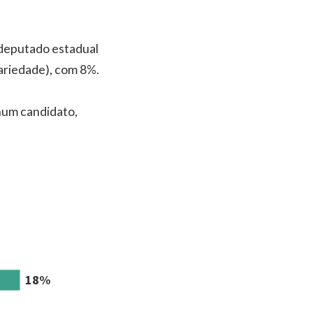
 deputado estadual
dariedade), com 8%.
hum candidato,