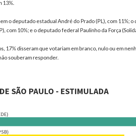
m 13%.
em o deputado estadual André do Prado (PL), com 11%; o
), com 10%; e o deputado federal Paulinho da Força (Soli
os, 17% disseram que votariam em branco, nulo ou em nen
não souberam responder.