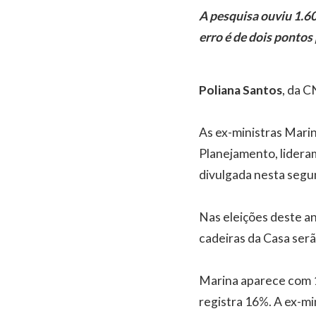
A pesquisa ouviu 1.60
erro é de dois pontos
Poliana Santos
, da C
As ex-ministras Mari
Planejamento, lidera
divulgada nesta segun
Nas eleições deste an
cadeiras da Casa serã
Marina aparece com 
registra 16%. A ex-m