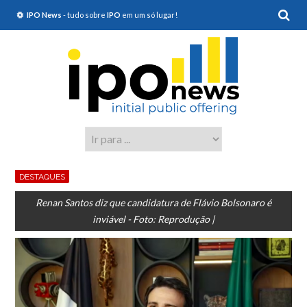
IPO News
- tudo sobre
IPO
em um só lugar!
DESTAQUES
Renan Santos diz que candidatura de Flávio Bolsonaro é
inviável - Foto: Reprodução |