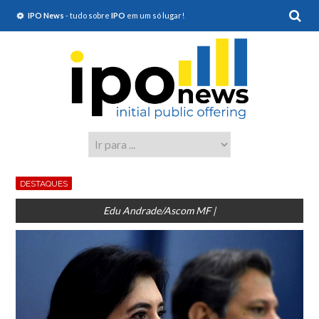
IPO News
- tudo sobre
IPO
em um só lugar!
DESTAQUES
Edu Andrade/Ascom MF |