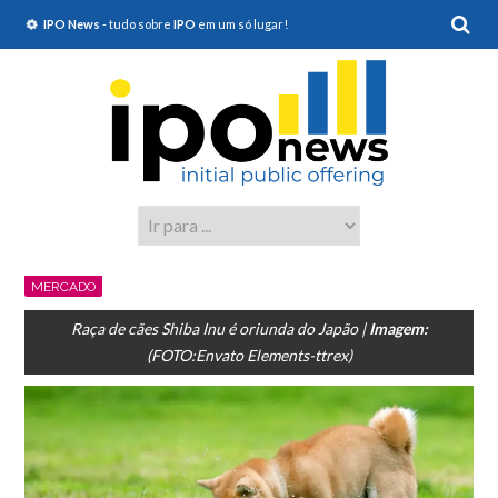
IPO News
- tudo sobre
IPO
em um só lugar!
MERCADO
Raça de cães Shiba Inu é oriunda do Japão |
Imagem:
(FOTO:Envato Elements-ttrex)