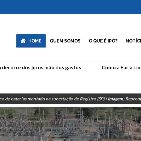
HOME
QUEM SOMOS
O QUE É IPO?
NOTÍC
ecorre dos juros, não dos gastos
Como a Faria Lima
o de baterias montado na subestação de Registro (SP) |
Imagem:
Reprod