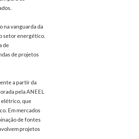
ados.
ão na vanguarda da
o setor energético.
a de
das de projetos
nte a partir da
aborada pela ANEEL
 elétrico, que
ico. Em mercados
binação de fontes
nvolvem projetos