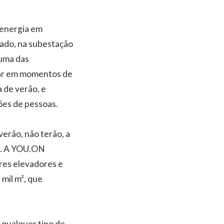
 energia em
sado, na subestação
 uma das
tuar em momentos de
 de verão, e
ões de pessoas.
verão, não terão, a
ia. A YOU.ON
ores elevadores e
mil m², que
 qualquer tipo de