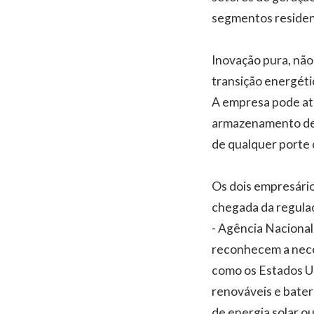
segmentos residenc
Inovação pura, não
transição energéti
A empresa pode ate
armazenamento de 
de qualquer porte 
Os dois empresári
chegada da regula
- Agência Nacional 
reconhecem a nece
como os Estados U
renováveis e bate
de energia solar 