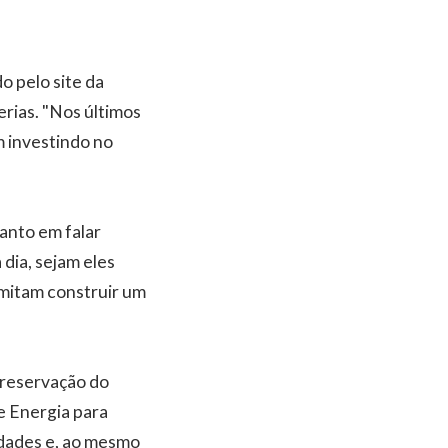
o pelo site da
rias. "Nos últimos
m investindo no
anto em falar
dia, sejam eles
rmitam construir um
preservação do
e Energia para
idades e, ao mesmo