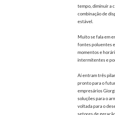
tempo, diminuir a 
combinação de disp
estável.
Muito se fala em e
fontes poluentes e
momentos e horário
intermitentes e por
Aí entram três pil
pronto para o futu
empresários Giorg
soluções para o a
voltada para o des
setores de geração