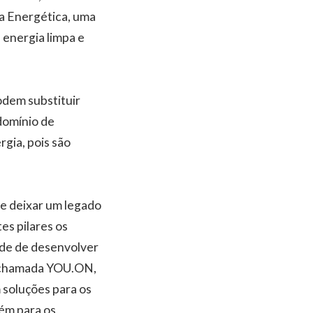
ça Energética, uma
 energia limpa e
odem substituir
 domínio de
gia, pois são
 e deixar um legado
es pilares os
ade de desenvolver
a chamada YOU.ON,
 soluções para os
bém para os