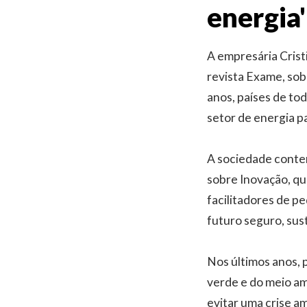
energia'
A empresária Crist
revista Exame, sob
anos, países de to
setor de energia p
A sociedade contem
sobre Inovação, qu
facilitadores de p
futuro seguro, sus
Nos últimos anos,
verde e do meio am
evitar uma crise a