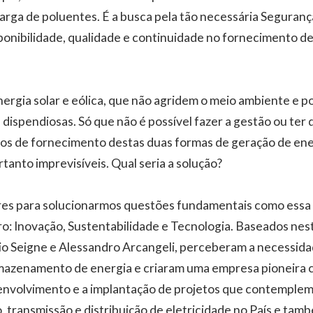
carga de poluentes. É a busca pela tão necessária Seguran
onibilidade, qualidade e continuidade no fornecimento de
nergia solar e eólica, que não agridem o meio ambiente e p
 dispendiosas. Só que não é possível fazer a gestão ou ter
s de fornecimento destas duas formas de geração de ener
tanto imprevisíveis. Qual seria a solução?
ares para solucionarmos questões fundamentais como essa
ro: Inovação, Sustentabilidade e Tecnologia. Baseados nest
io Seigne e Alessandro Arcangeli, perceberam a necessid
rmazenamento de energia e criaram uma empresa pioneir
envolvimento e a implantação de projetos que contemplem
, transmissão e distribuição de eletricidade no País e tam