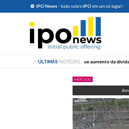
IPO News
- tudo sobre
IPO
em um só lugar!
Durigan diz que aumento da dívida d
ÚLTIMAS
NOTÍCIAS
MERCADO
Banc