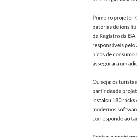
Primeiro projeto -
baterias de íons l
de Registro da ISA
responsáveis pelo 
picos de consumo d
assegurará um adic
Ou seja: os turista
partir desde proj
instalou 180 racks 
modernos software
corresponde ao ta
Repito: pioneirism