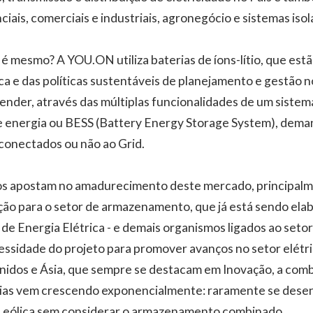
iais, comerciais e industriais, agronegócio e sistemas isol
 é mesmo? A YOU.ON utiliza baterias de íons-lítio, que est
ca e das políticas sustentáveis de planejamento e gestão n
nder, através das múltiplas funcionalidades de um sistem
energia ou BESS (Battery Energy Storage System), deman
conectados ou não ao Grid.
os apostam no amadurecimento deste mercado, principalme
ção para o setor de armazenamento, que já está sendo el
de Energia Elétrica - e demais organismos ligados ao setor
ssidade do projeto para promover avanços no setor elétr
nidos e Ásia, que sempre se destacam em Inovação, a com
rias vem crescendo exponencialmente: raramente se dese
ou eólica sem considerar o armazenamento combinado.