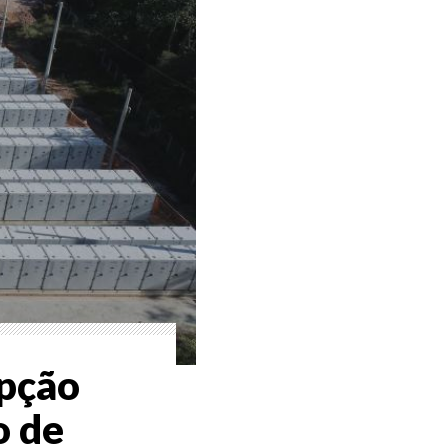
opção
o de