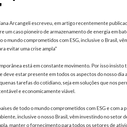
'
iana Arcangeli escreveu, em artigo recentemente publicad
re um caso pioneiro de armazenamento de energia em bate
do o mundo comprometidos com ESG, inclusive o Brasil, vê
ara evitar uma crise ampla"
porânea está em constante movimento. Por isso insisto t
e deve estar presente em todos os aspectos do nosso dia a 
equenas tarefas do cotidiano, seja em soluções que nos pe
tentável e economicamente viável.
 países de todo o mundo comprometidos com ESG e com a 
biente, inclusive o nosso Brasil, vêm investindo no setor d
mpla, manter o fornecimento para todos os setores de ativ