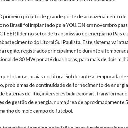
 O primeiro projeto de grande porte de armazenamento de
ítio no Brasil foi implantado pela YOU.ON em novembro pas
 CTEEP, líder no setor de transmissão de energia no País e
abastecimento do Litoral Sul Paulista. Este sistema vai a
a região, registrados principalmente durante a temporada
ional de 30 MW por até duas horas, para mais de dois milh
s que lotam as praias do Litoral Sul durante a temporada de 
eto, problemas de continuidade de fornecimento de energ
de baterias de lítio, inversores bidirecionais, transformad
s de gestão de energia, numa área de aproximadamente 5 
manho de meio campo de futebol.
o, inovação e tecnologia são três pilares fundamentais para