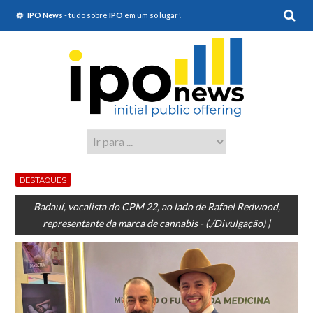
IPO News
- tudo sobre
IPO
em um só lugar!
DESTAQUES
Badauí, vocalista do CPM 22, ao lado de Rafael Redwood,
representante da marca de cannabis - (./Divulgação) |