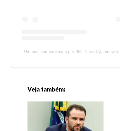
Um post compartilhado por SBT News (@sbtnews)
Veja também: