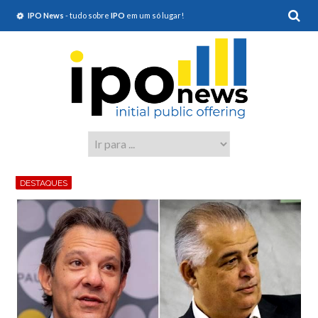
IPO News
- tudo sobre
IPO
em um só lugar!
DESTAQUES