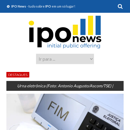
IPO News
- tudo sobre
IPO
em um só lugar!
DESTAQUES
Urna eletrônica (Foto: Antonio Augusto/Ascom/TSE) |