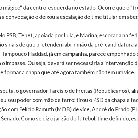
 mágico" da centro-esquerda no estado. Ocorre que o "tre
 a convocação e deixou a escalação do time titular em aber
lo PSB, Tebet, apoiada por Lula, e Marina, escorada na fe
o sinais de que pretendem abrir mão da pré-candidatura 
 Tampouco Haddad, já em campanha, parece empenhado 
 o impasse. Ou seja, deverá ser necessária a intervenção d
 e formar a chapa que até agora também não tem um vice.
sputa, o governador Tarcísio de Freitas (Republicanos), alia
ceu seu poder com mão de ferro: tirou o PSD da chapa e fe
ição com Felício Ramuth (MDB) de vice, André do Prado (P
 Senado. Como se diz o jargão do futebol, time definido, es