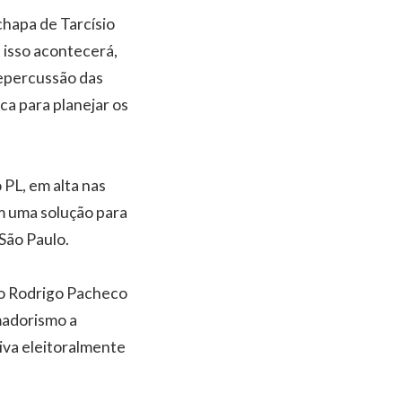
chapa de Tarcísio
 isso acontecerá,
repercussão das
ca para planejar os
 PL, em alta nas
m uma solução para
São Paulo.
do Rodrigo Pacheco
amadorismo a
iva eleitoralmente