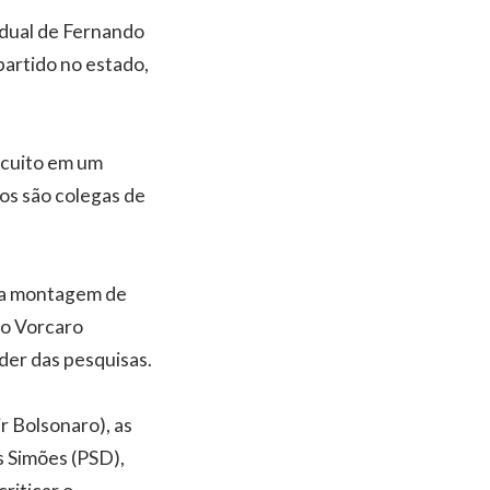
adual de Fernando
partido no estado,
rcuito em um
bos são colegas de
 na montagem de
ro Vorcaro
der das pesquisas.
r Bolsonaro), as
s Simões (PSD),