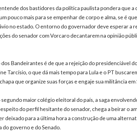
ntende dos bastidores da política paulista pondera que a 
 um pouco mais para se empenhar de corpo e alma, se é que
ávio no estado. O entorno do governador deve esperar a 
ações do senador com Vorcaro decantarem na opinião públi
 dos Bandeirantes é de que a rejeição do presidenciável do
ne Tarcísio, o que dá mais tempo para Lula e o PT buscare
 chapa que organize suas forças e engaje sua militância em 
 segundo maior colégio eleitoral do país, a saga envolven
despeito do perfil hesitante do senador, chega a beirar o 
er deixado para a última hora a construção de uma alternat
ta do governo e do Senado.