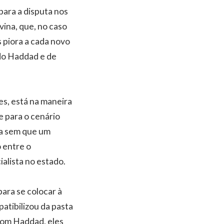
para a disputa nos
vina, que, no caso
s piora a cada novo
do Haddad e de
s, está na maneira
 para o cenário
sta sem que um
o entre o
ialista no estado.
ara se colocar à
atibilizou da pasta
om Haddad, eles