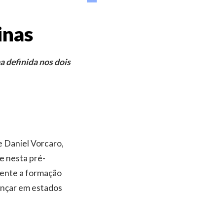
inas
 definida nos dois
e Daniel Vorcaro,
e nesta pré-
ente a formação
ançar em estados