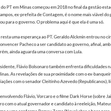
l do PT em Minas começou em 2018 no final da gestão est
Campos, ex-prefeita de Contagem, é o nome mais viável do 
 ou para o governo. O problema aqui é que ela é uma só.
, resta uma esperança ao PT. Geraldo Alckmin entrou no ci
 convencer Pacheco a ser candidato ao governo, afinal, am
orém, ainda aguarda uma conversa com Lula.
esidente, Flávio Bolsonaro também enfrenta dificuldades
inas. As revelações de sua proximidade com o ex-banquei
iações com o senador Cleitinho Azevedo (Republicanos), lí
 envolvendo Flávio, Vorcaro e o filme Dark Horse (sobre Jai
ro com o atual governador e candidato à reeleição, Mateu