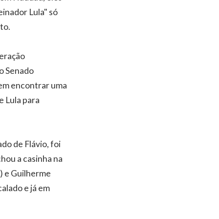
inador Lula" só
to.
deração
ao Senado
em encontrar uma
e Lula para
do de Flávio, foi
chou a casinha na
L) e Guilherme
calado e já em