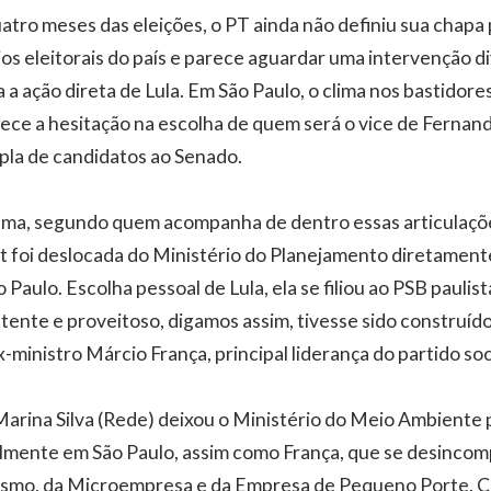
atro meses das eleições, o PT ainda não definiu sua chapa 
os eleitorais do país e parece aguardar uma intervenção di
ca a ação direta de Lula. Em São Paulo, o clima nos bastidore
ece a hesitação na escolha de quem será o vice de Fernan
pla de candidatos ao Senado.
ema, segundo quem acompanha de dentro essas articulaçõe
 foi deslocada do Ministério do Planejamento diretamente
o Paulo. Escolha pessoal de Lula, ela se filiou ao PSB pauli
stente e proveitoso, digamos assim, tivesse sido construíd
-ministro Márcio França, principal liderança do partido soc
rina Silva (Rede) deixou o Ministério do Meio Ambiente p
almente em São Paulo, assim como França, que se desincomp
mo, da Microempresa e da Empresa de Pequeno Porte. C