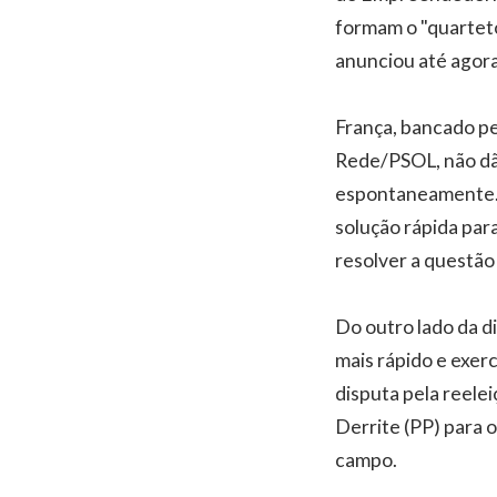
formam o "quarteto
anunciou até agora
França, bancado pe
Rede/PSOL, não dã
espontaneamente.
solução rápida para
resolver a questão
Do outro lado da di
mais rápido e exer
disputa pela reele
Derrite (PP) para o
campo.