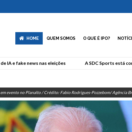
HOME
QUEM SOMOS
O QUE É IPO?
NOTÍC
IA e fake news nas eleições
A SDC Sports está comp
 em evento no Planalto / Crédito: Fabio Rodrigues-Pozzebom/ Agência Bra