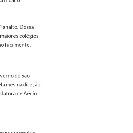
riticar o
Planalto. Dessa
 maiores colégios
ão facilmente.
overno de São
 Na mesma direção,
idatura de Aécio