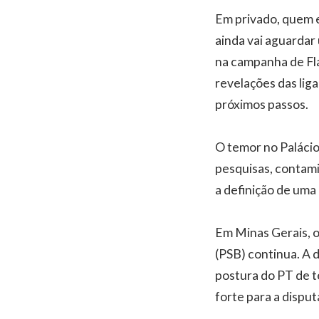
Em privado, quem e
ainda vai aguardar
na campanha de Fl
revelações das lig
próximos passos.
O temor no Palácio
pesquisas, contami
a definição de uma
Em Minas Gerais, o
(PSB) continua. A 
postura do PT de t
forte para a dispu