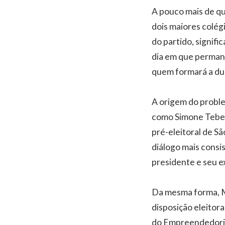
A pouco mais de qu
dois maiores colégi
do partido, signifi
dia em que perman
quem formará a du
A origem do probl
como Simone Tebet
pré-eleitoral de Sã
diálogo mais consi
presidente e seu ex
Da mesma forma, Ma
disposição eleitor
do Empreendedoris