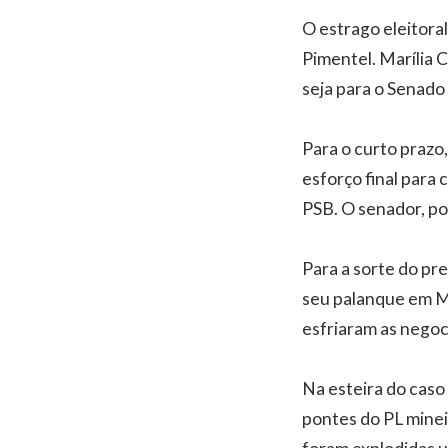
O estrago eleitora
Pimentel. Marília 
seja para o Senado
Para o curto prazo
esforço final para
PSB. O senador, p
Para a sorte do pr
seu palanque em M
esfriaram as negoc
Na esteira do caso
pontes do PL minei