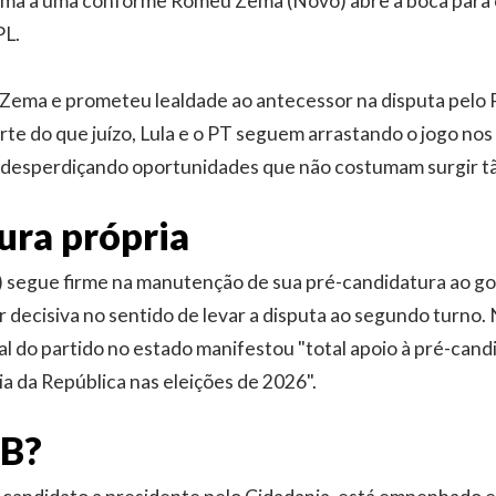
uma a uma conforme Romeu Zema (Novo) abre a boca para c
PL.
 Zema e prometeu lealdade ao antecessor na disputa pelo 
rte do que juízo, Lula e o PT seguem arrastando o jogo nos
 e desperdiçando oportunidades que não costumam surgir t
ura própria
) segue firme na manutenção de sua pré-candidatura ao g
r decisiva no sentido de levar a disputa ao segundo turno.
al do partido no estado manifestou "total apoio à pré-cand
a da República nas eleições de 2026".
DB?