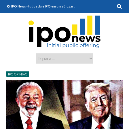
IPO News
- tudo sobre
IPO
em um só lugar!
IPO OPINIAO