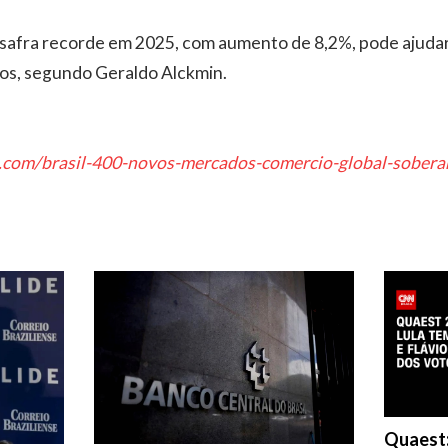
safra recorde em 2025, com aumento de 8,2%, pode ajudar
tos, segundo Geraldo Alckmin.
.com/brasil-400-novos-mercados-comercio-global-sobera
Quaest: