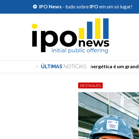
IPO News
- tudo sobre
IPO
em um só lugar!
''Transição energética é um grande at
ÚLTIMAS
NOTÍCIAS
DESTAQUES