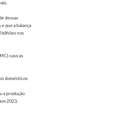
ais.
de dessas
s e que a balança
 bilhões nos
OMC) caso as
os domésticos.
ou a produção
 em 2023,