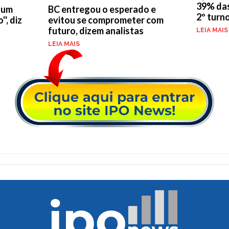
39% das
BC entregou o esperado e
é um
2º turn
evitou se comprometer com
', diz
futuro, dizem analistas
LEIA MAIS
LEIA MAIS