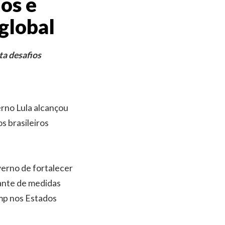
os e
global
ta desafios
rno Lula alcançou
s brasileiros
verno de fortalecer
iante de medidas
mp nos Estados