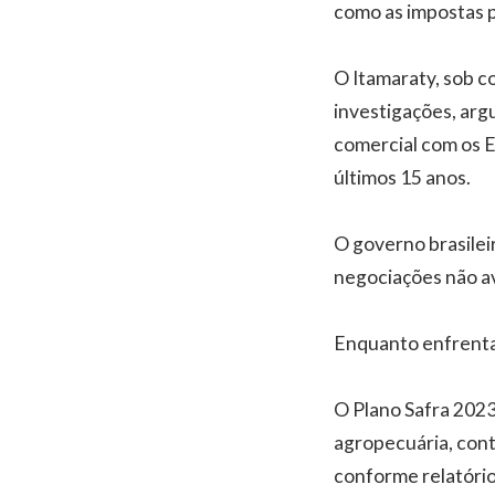
como as impostas p
O Itamaraty, sob c
investigações, arg
comercial com os E
últimos 15 anos.
O governo brasilei
negociações não av
Enquanto enfrenta
O Plano Safra 2023
agropecuária, cont
conforme relatóri