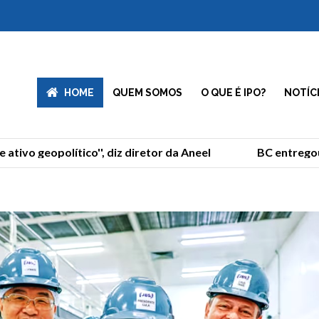
HOME
QUEM SOMOS
O QUE É IPO?
NOTÍC
ivo geopolítico'', diz diretor da Aneel
BC entregou o