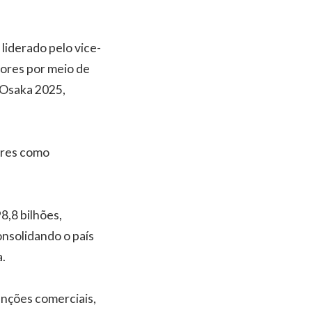
liderado pelo vice-
dores por meio de
o Osaka 2025,
ores como
8,8 bilhões,
onsolidando o país
.
anções comerciais,