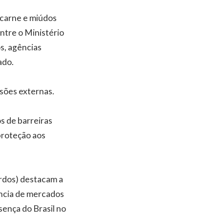
 carne e miúdos
ntre o Ministério
os, agências
ado.
ssões externas.
os de barreiras
proteção aos
ordos) destacam a
ência de mercados
sença do Brasil no