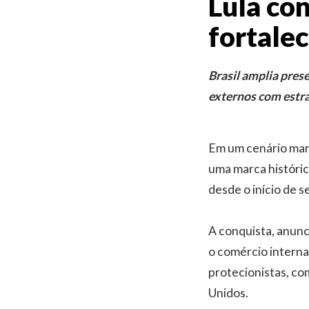
Lula co
fortale
Brasil amplia prese
externos com estra
Em um cenário marc
uma marca históric
desde o início de 
A conquista, anunc
o comércio interna
protecionistas, c
Unidos.