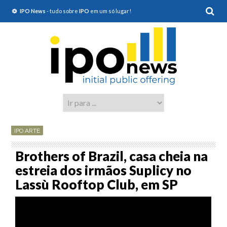
IPO News
- tudo sobre
IPO
em um só lugar!
IPO ARTE
Brothers of Brazil, casa cheia na
estreia dos irmãos Suplicy no
Lassù Rooftop Club, em SP