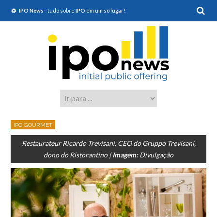
IPO News
- tudo sobre
IPO
em um só lugar!
IPO GOURMET
Restaurateur Ricardo Trevisani, CEO do Gruppo Trevisani,
dono do Ristorantino |
Imagem:
Divulgação