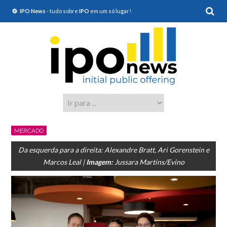
IPO News
- tudo sobre
IPO
em um só lugar!
MERCADO
Da esquerda para a direita: Alexandre Bratt, Ari Gorenstein e
Marcos Leal |
Imagem:
Jussara Martins/Evino