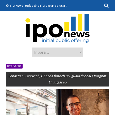
IPO News
- tudo sobre
IPO
em um só lugar!
IPO BANK
Sebastian Kanovich, CEO da fintech uruguaia dLocal |
Imagem:
Divulgação