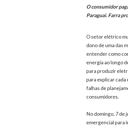
O consumidor paga 
Paraguai. Farra pr
O setor elétrico m
dono de uma das mat
entender como corr
energia ao longo d
para produzir elet
para explicar cada
falhas de planejam
consumidores.
No domingo, 7 de j
emergencial para 