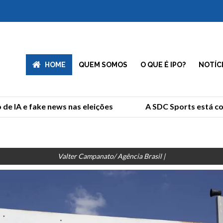
HOME
QUEM SOMOS
O QUE É IPO?
NOTÍC
 IA e fake news nas eleições
A SDC Sports está com
Valter Campanato/ Agência Brasil |