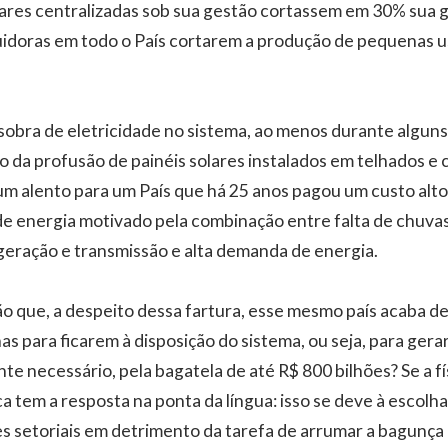
olares centralizadas sob sua gestão cortassem em 30% sua
idoras em todo o País cortarem a produção de pequenas u
sobra de eletricidade no sistema, ao menos durante algun
 da profusão de painéis solares instalados em telhados e
 um alento para um País que há 25 anos pagou um custo alt
 energia motivado pela combinação entre falta de chuvas
eração e transmissão e alta demanda de energia.
o que, a despeito dessa fartura, esse mesmo país acaba de 
as para ficarem à disposição do sistema, ou seja, para ger
te necessário, pela bagatela de até R$ 800 bilhões? Se a f
ica tem a resposta na ponta da língua: isso se deve à escolha
es setoriais em detrimento da tarefa de arrumar a bagunça 