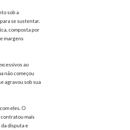
to sob a
para se sustentar.
ica, composta por
s e margens
excessivos ao
ema não começou
 se agravou sob sua
 com eles. O
e contratou mais
da disputa e