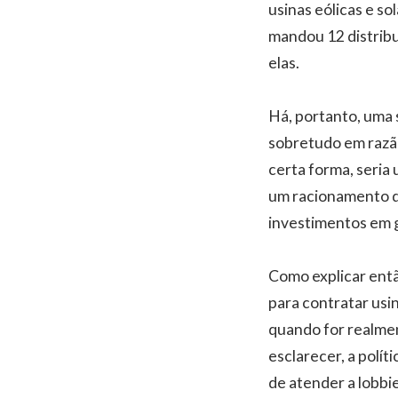
usinas eólicas e s
mandou 12 distribu
elas.
Há, portanto, uma 
sobretudo em razão
certa forma, seria
um racionamento de
investimentos em g
Como explicar entã
para contratar usin
quando for realmen
esclarecer, a polít
de atender a lobbi