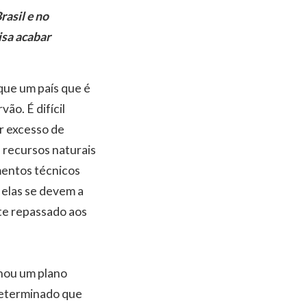
rasil e no
isa acabar
 que um país que é
ão. É difícil
r excesso de
 recursos naturais
mentos técnicos
 elas se devem a
te repassado aos
onou um plano
determinado que