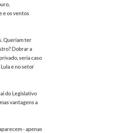
ouro,
e e os ventos
s. Queriam ter
stro? Dobrar a
privado, seria caso
 Lula e no setor
i do Legislativo
esmas vantagens a
.
esaparecem - apenas