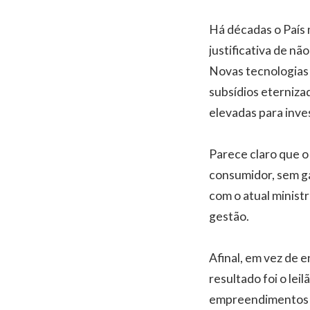
Há décadas o País
justificativa de n
Novas tecnologias 
subsídios eterniza
elevadas para inve
Parece claro que o
consumidor, sem g
com o atual minist
gestão.
Afinal, em vez de 
resultado foi o lei
empreendimentos q