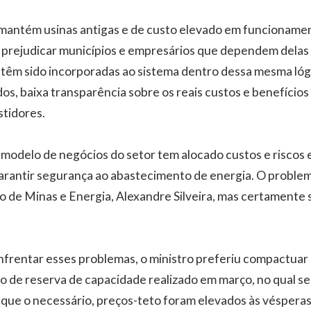
 mantém usinas antigas e de custo elevado em funcionamen
ão prejudicar municípios e empresários que dependem delas 
têm sido incorporadas ao sistema dentro dessa mesma lóg
dos, baixa transparência sobre os reais custos e benefício
stidores.
 modelo de negócios do setor tem alocado custos e riscos 
arantir segurança ao abastecimento de energia. O probl
ro de Minas e Energia, Alexandre Silveira, mas certamente
enfrentar esses problemas, o ministro preferiu compactuar
lão de reserva de capacidade realizado em março, no qual s
ue o necessário, preços-teto foram elevados às vésperas 