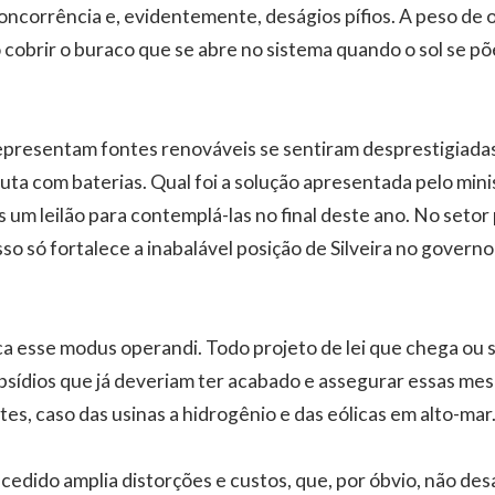
oncorrência e, evidentemente, deságios pífios. A peso de 
 cobrir o buraco que se abre no sistema quando o sol se põ
epresentam fontes renováveis se sentiram desprestigiada
puta com baterias. Qual foi a solução apresentada pelo mini
 um leilão para contemplá-las no final deste ano. No setor 
so só fortalece a inabalável posição de Silveira no governo
a esse modus operandi. Todo projeto de lei que chega ou sa
ubsídios que já deveriam ter acabado e assegurar essas m
s, caso das usinas a hidrogênio e das eólicas em alto-mar
ncedido amplia distorções e custos, que, por óbvio, não d