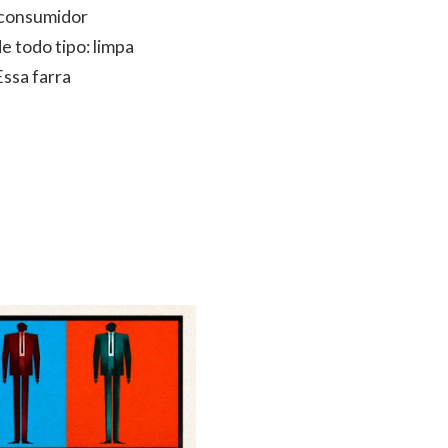
O consumidor
 todo tipo: limpa
Essa farra