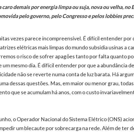
caro demais por energia limpa ou suja, nova ou velha, no B
omovida pelo governo, pelo Congresso e pelos lobbies prec
uitas vezes parece incompreensível. É difícil entender por
rizes elétricas mais limpas do mundo subsidia usinas a carv
emos o risco de sofrer apagões tanto por falta quanto po
e um mesmo dia. É difícil entender por que a abundância de
ricidade não se reverte numa conta de luz barata. Há argu
 uma dessas questões. Mas, em maior ou menor grau, todas
ento que se acumulam há anos, com o custo invariavelmen
unho, o Operador Nacional do Sistema Elétrico (ONS) aci
impedir um blecaute por sobrecarga na rede. Além de ter 