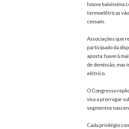
houve baixíssima c
termoelétricas vão
cessam.
Associações que r
participado da dis
aposta: haverá mais
de demissão, mas is
elétrico.
O Congresso replic
visa a prorrogar s
segmentos nascente
Cada privilégio co