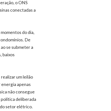
 geração, o ONS
sinas conectadas a
s momentos do dia,
 condomínios. De
o ao se submeter a
, baixos
realizar um leilão
ar energia apenas
ísica não consegue
 política deliberada
do setor elétrico.