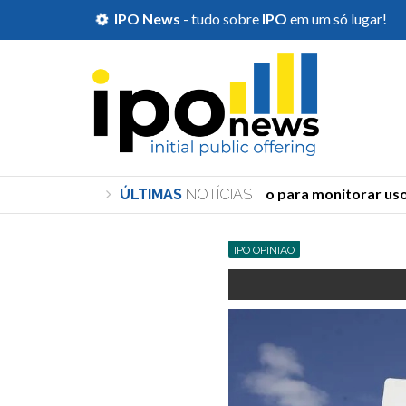
IPO News
- tudo sobre
IPO
em um só lugar!
TSE cria órgão para monitorar uso de
ÚLTIMAS
NOTÍCIAS
IPO OPINIAO