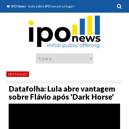
IPO News
- tudo sobre
IPO
em um só lugar!
DESTAQUES
Datafolha: Lula abre vantagem
sobre Flávio após 'Dark Horse'