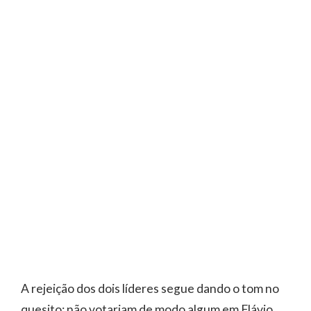
A rejeição dos dois líderes segue dando o tom no
quesito: não votariam de modo algum em Flávio