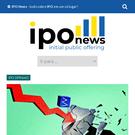
IPO News
- tudo sobre
IPO
em um só lugar!
IPO OPINIAO