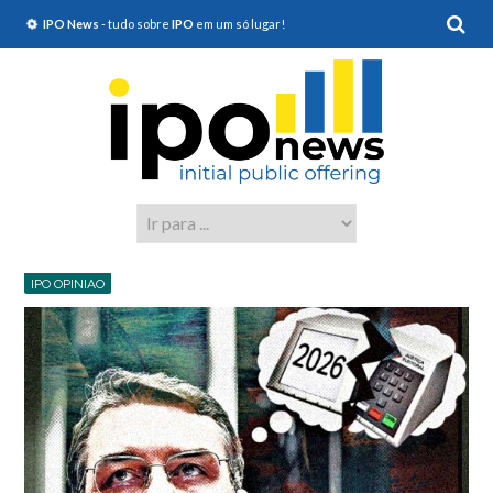
IPO News
- tudo sobre
IPO
em um só lugar!
IPO OPINIAO