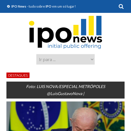
IPO News
- tudo sobre
IPO
em um só lugar!
DESTAQUES
Foto: LUIS NOVA/ESPECIAL METRÓPOLES
@LuisGustavoNova |