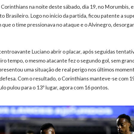
Corinthians na noite deste sábado, dia 19, no Morumbis, e
Brasileiro. Logo no início da partida, ficou patente a su
 que o time pressionava no ataque e o Alvinegro, desorga
ntroavante Luciano abrir o placar, após seguidas tentativ
iro tempo, o mesmo atacante fez o segundo gol, sem gran
apresentou uma situação de real perigo nos últimos momen
 defesa. Com o resultado, o Corinthians manteve-se com 19
ulo pulou para o 13º lugar, agora com 16 pontos.