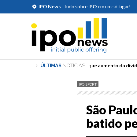
IPO News
- tudo sobre
IPO
em um só lugar!
Durigan diz que aumento da dívida 
ÚLTIMAS
NOTÍCIAS
IPO SPORT
São Paulo
batido p