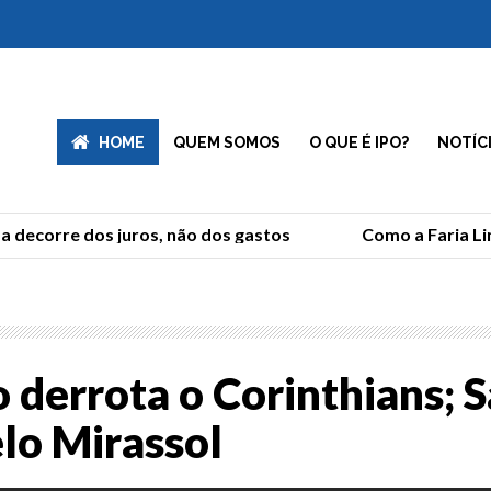
HOME
QUEM SOMOS
O QUE É IPO?
NOTÍC
decorre dos juros, não dos gastos
Como a Faria Lima
 derrota o Corinthians; 
elo Mirassol