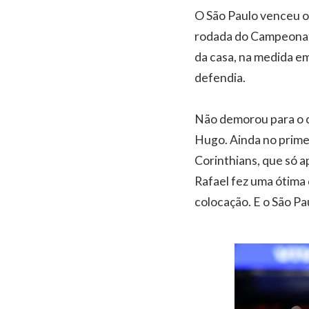
O São Paulo venceu o 
rodada do Campeonato 
da casa, na medida em
defendia.
Não demorou para o ce
Hugo. Ainda no prime
Corinthians, que só 
Rafael fez uma ótima
colocação. E o São Pa