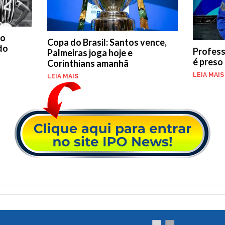
do
Copa do Brasil: Santos vence,
 do
Professo
Palmeiras joga hoje e
é preso
Corinthians amanhã
LEIA MAIS
LEIA MAIS