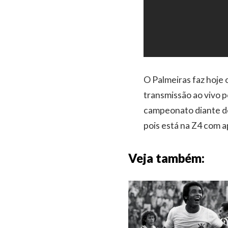
O Palmeiras faz hoje 
transmissão ao vivo 
campeonato diante do
pois está na Z4 com a
Veja também: