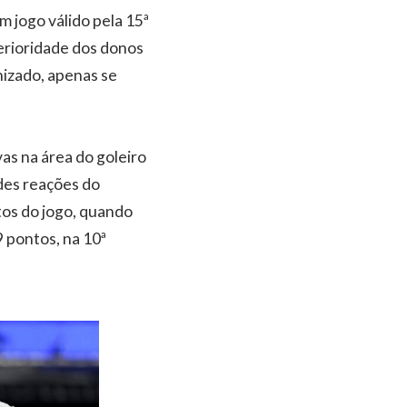
m jogo válido pela 15ª
perioridade dos donos
nizado, apenas se
as na área do goleiro
des reações do
tos do jogo, quando
 pontos, na 10ª