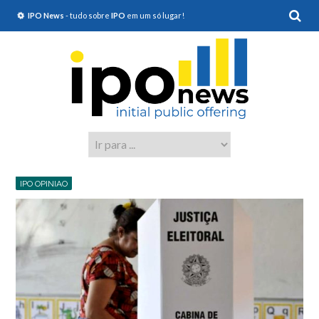
IPO News
- tudo sobre
IPO
em um só lugar!
IPO OPINIAO