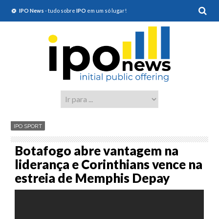
IPO News
- tudo sobre
IPO
em um só lugar!
IPO SPORT
Botafogo abre vantagem na
liderança e Corinthians vence na
estreia de Memphis Depay