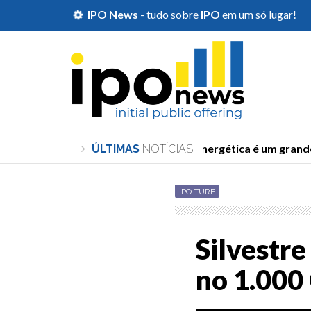
IPO News
- tudo sobre
IPO
em um só lugar!
''Transição energética é um grande a
ÚLTIMAS
NOTÍCIAS
IPO TURF
Silvestre
no 1.000