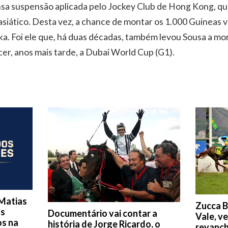
nsa suspensão aplicada pelo Jockey Club de Hong Kong, q
siático. Desta vez, a chance de montar os 1.000 Guineas v
ka. Foi ele que, há duas décadas, também levou Sousa a mo
er, anos mais tarde, a Dubai World Cup (G1).
Matias
Zucca B
os
Documentário vai contar a
Vale, v
os na
história de Jorge Ricardo, o
revanch