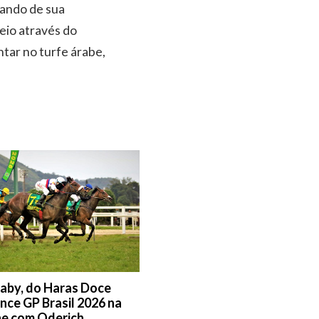
uando de sua
eio através do
ntar no turfe árabe,
aby, do Haras Doce
ence GP Brasil 2026 na
e com Oderich