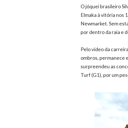
O jóquei brasileiro S
Elmaka à vitória nos 
Newmarket. Sem estar
por dentro da raia e 
Pelo vídeo da carreir
ombros, permanece em
surpreendeu as concor
Turf (G1), por um pes