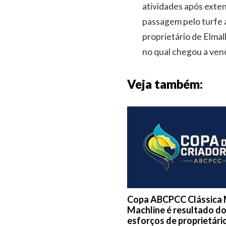
atividades após exte
passagem pelo turfe a
proprietário de Elmal
no qual chegou a venc
Veja também:
Copa ABCPCC Clássica 
Machline é resultado d
esforços de proprietári