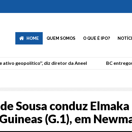
HOME
QUEM SOMOS
O QUE É IPO?
NOTÍC
tivo geopolítico'', diz diretor da Aneel
BC entregou 
 de Sousa conduz Elmaka 
 Guineas (G.1), em Newm