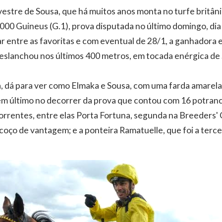
ilvestre de Sousa, que há muitos anos monta no turfe britân
1000 Guineus (G.1), prova disputada no último domingo, di
 entre as favoritas e com eventual de 28/1, a ganhadora e
deslanchou nos últimos 400 metros, em tocada enérgica de
a, dá para ver como Elmaka e Sousa, com uma farda amarela
 último no decorrer da prova que contou com 16 potranc
rentes, entre elas Porta Fortuna, segunda na Breeders' C
coço de vantagem; e a ponteira Ramatuelle, que foi a terce