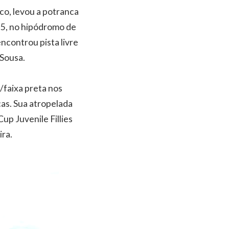
ico, levou a potranca
a 5, no hipódromo de
ncontrou pista livre
 Sousa.
/faixa preta nos
as. Sua atropelada
up Juvenile Fillies
ira.