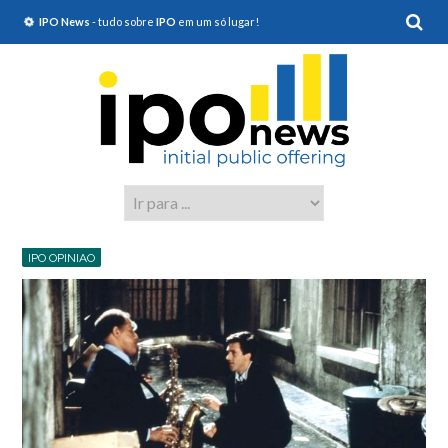
IPO News
- tudo sobre
IPO
em um só lugar!
IPO OPINIAO