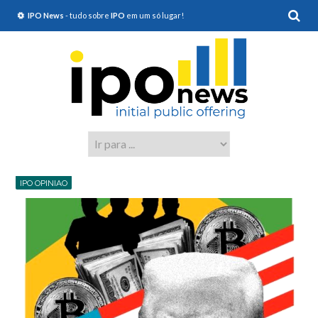
IPO News
- tudo sobre
IPO
em um só lugar!
IPO OPINIAO