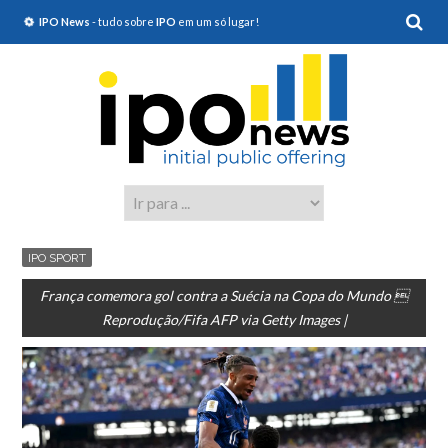
IPO News
- tudo sobre
IPO
em um só lugar!
IPO SPORT
França comemora gol contra a Suécia na Copa do Mundo 
Reprodução/Fifa AFP via Getty Images |