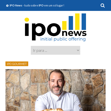
IPO News
- tudo sobre
IPO
em um só lugar!
IPO GOURMET