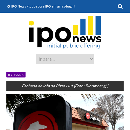
IPO News
- tudo sobre
IPO
em um só lugar!
IPO BANK
Fachada de loja da Pizza Hut (Foto: Bloomberg) |