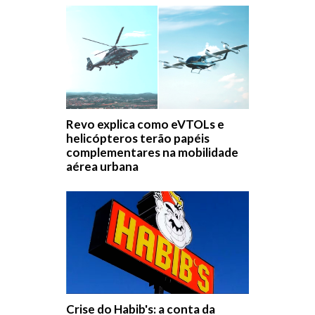
Revo explica como eVTOLs e
helicópteros terão papéis
complementares na mobilidade
aérea urbana
Crise do Habib's: a conta da