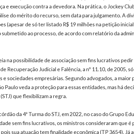
ça e execução contra a devedora. Na prática, o Jockey Clu
lise do mérito do recurso, sem data para julgamento. A dívi
s (apesar de só ter listado R$ 19 milhões na petição inicial
 submetido ao processo, de acordo com relatório da adminis
eia na possibilidade de associação sem fins lucrativos pedi
ei de Recuperação Judicial e Falência, a nº 11.10, de 2005, 
s e sociedades empresárias. Segundo advogados, a maior 
 Paulo veda a proteção para essas entidades, mas há dec
(STJ) que flexibilizam a regra.
córdão da 4ª Turma do STJ, em 2022, no caso do Grupo Ed
de sem fins lucrativos, os ministros consideraram que é 
 pois sua atuação tem finalidade econômica (TP 3654). Já 