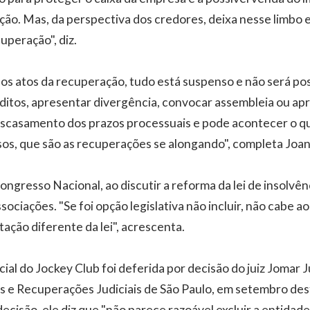
ão. Mas, da perspectiva dos credores, deixa nesse limbo e 
uperação", diz.
s atos da recuperação, tudo está suspenso e não será poss
éditos, apresentar divergência, convocar assembleia ou ap
scasamento dos prazos processuais e pode acontecer o q
sos, que são as recuperações se alongando", completa Joan
ongresso Nacional, ao discutir a reforma da lei de insolvên
ssociações. "Se foi opção legislativa não incluir, não cabe a
ação diferente da lei", acrescenta.
cial do Jockey Club foi deferida por decisão do juiz Jomar 
as e Recuperações Judiciais de São Paulo, em setembro des
decisão, ele diz que "não parece razoável excluir a entida