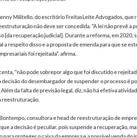
nny Militello, do escritório FreitasLeite Advogados, que 
eestruturação não deve ser concedida. "A lei não prevê a p
so [da recuperação judicial]. Durante a reforma, em 2020, 
 a respeito disso e a proposta de emenda para que se es
presariais foi rejeitada", afirma.
centa, "não pode sobrepor algo que foi discutido e rejeita
e, a decisão do desembargador de suspender o processo é po
 Além da falta de previsão legal, diz, não há efetiva ativid
a reestruturação.
Bontempo, consultora e head de reestruturação de empr
que a decisão é peculiar, pois suspende a recuperação, m
o para proteger o caixa da empresa e a possível venda do i