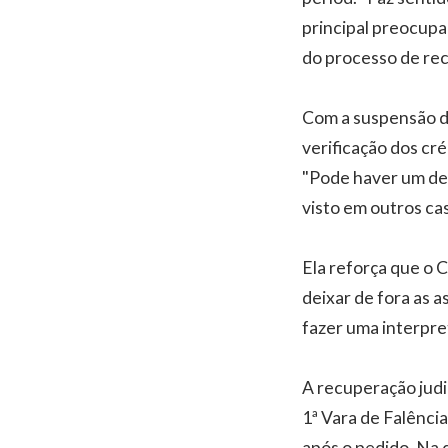
principal preocupaç
do processo de rec
Com a suspensão do
verificação dos cr
"Pode haver um de
visto em outros ca
Ela reforça que o C
deixar de fora as a
fazer uma interpret
A recuperação judi
1ª Vara de Falênci
após o pedido. Na 