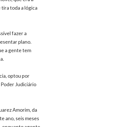
tira toda a lógica
ível fazer a
resentar plano.
ue a gente tem
a.
cia, optou por
o Poder Judiciário
Juarez Amorim, da
te ano, seis meses
de, enquanto agente