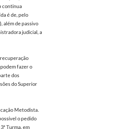
b continua
da é de, pelo
), além de passivo
tradora judicial, a
r recuperação
só podem fazer o
parte dos
isões do Superior
ucação Metodista.
possível o pedido
a 3ª Turma, em