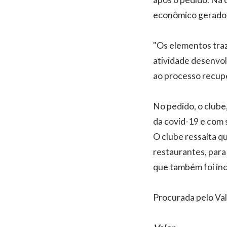
econômico gerador 
"Os elementos traz
atividade desenvolv
ao processo recuper
No pedido, o clube
da covid-19 e com 
O clube ressalta q
restaurantes, para
que também foi incl
Procurada pelo Val