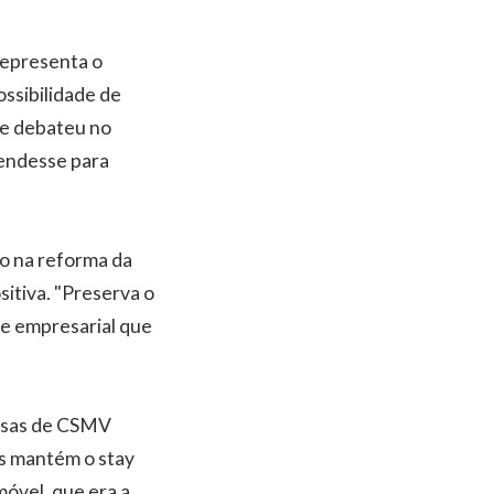
representa o
ossibilidade de
se debateu no
tendesse para
do na reforma da
sitiva. "Preserva o
ade empresarial que
esas de CSMV
as mantém o stay
móvel, que era a