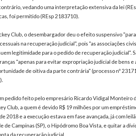
ontrário, vedando uma interpretação extensiva da lei (RE
as, foi permitido (REsp 2183710).
key Club, o desembargador deu o efeito suspensivo "para o
cessuais na recuperação judicial", pois "as associações civi
suem legitimidade para o pedido de recuperação judicial". 
anças "apenas para evitar expropriação judicial de bens e 
ortunidade de oitiva da parte contrária" (processo nº 2317
).
m pedido feito pelo empresário Ricardo Vidigal Monteiro d
ey Club, a quem é devido R$ 19 milhões por um empréstim
sde 2018 e a execução estava em fase avançada, já com lei
 de Campinas (SP), o Hipódromo Boa Vista, e quitar a dív
nta da recuperação judicial.