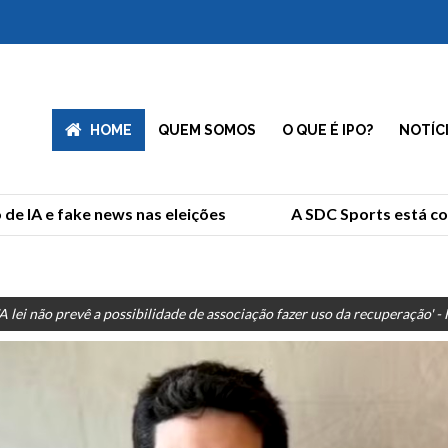
HOME
QUEM SOMOS
O QUE É IPO?
NOTÍC
 IA e fake news nas eleições
A SDC Sports está comp
'A lei não prevê a possibilidade de associação fazer uso da recuperação' - 