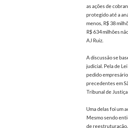
as ações de cobran
protegido até a aná
menos, R$ 38 milhõe
R$ 634 milhões não
AJ Ruiz.
A discussão se bas
judicial. Pela de L
pedido empresário
precedentes em São
Tribunal de Justiça 
Uma delas foi um a
Mesmo sendo entida
de reestruturação,