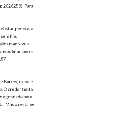
sp 2026250). Para
bstar, por ora, a
s sem fins
Salles manteve a
ativos financeiros
187-
e Barros, ex-vice-
o. O credor tenta
lão agendado para
ida. Mas o certame