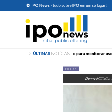
IPO News
- tudo sobre
IPO
em um só lugar!
TSE cria órgão para monitorar uso de
ÚLTIMAS
NOTÍCIAS
IPO TURF
Denny Militello: 