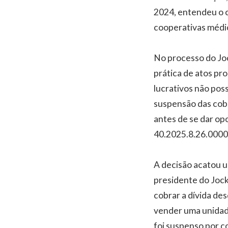
2024, entendeu o c
cooperativas médic
No processo do Joc
prática de atos pro
lucrativos não pos
suspensão das cobr
antes de se dar op
40.2025.8.26.0000
A decisão acatou u
presidente do Jock
cobrar a dívida de
vender uma unidade
foi suspenso por co