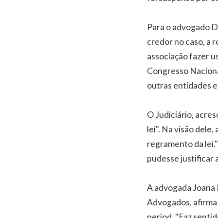
Para o advogado De
credor no caso, a r
associação fazer u
Congresso Nacional
outras entidades em
O Judiciário, acres
lei". Na visão del
regramento da lei."
pudesse justificar 
A advogada Joana 
Advogados, afirma 
period. "Faz sentid