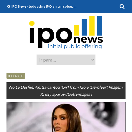
IPO News
- tudo sobre
IPO
em um só lugar!
IPO ARTE
No Le Désfilé, Anitta cantou 'Girl from Rio e 'Envolver'. Imagem:
Kristy Sparow/Gettyimages |