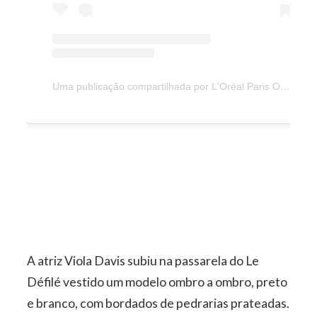
Uma publicação compartilhada por L'Oréal Paris Official (@lorealparis)
A atriz Viola Davis subiu na passarela do Le
Défilé vestido um modelo ombro a ombro, preto
e branco, com bordados de pedrarias prateadas.