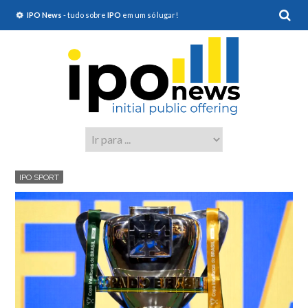
IPO News
- tudo sobre
IPO
em um só lugar!
IPO SPORT