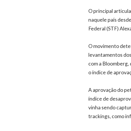
O principal articu
naquele país desde
Federal (STF) Alex
O movimento detec
levantamentos dos 
com a Bloomberg, d
o índice de aprov
A aprovação do pet
índice de desaprov
vinha sendo captur
trackings, como in