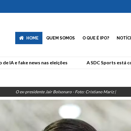
HOME
QUEM SOMOS
O QUE É IPO?
NOTÍC
de IA e fake news nas eleições
A SDC Sports está co
O ex-presidente Jair Bolsonaro - Foto: Cristiano Mariz |