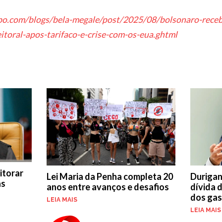
obo.com/blogs/bela-megale/post/2025/08/bolsonaro-receb
itoral-apos-tarifaco-e-crise-com-os-eua.ghtml
itorar
Lei Maria da Penha completa 20
Durigan
as
anos entre avanços e desafios
dívida 
dos ga
LEIA MAIS
LEIA MAIS