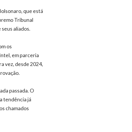
Bolsonaro, que está
upremo Tribunal
 seus aliados.
om os
ntel, em parceria
ra vez, desde 2024,
provação.
dada passada. O
a tendência já
, os chamados