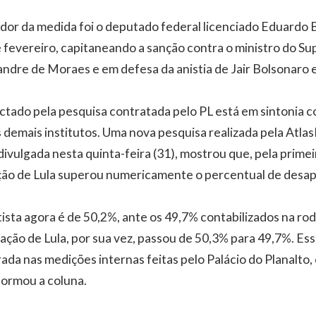
lador da medida foi o deputado federal licenciado Eduardo 
 fevereiro, capitaneando a sanção contra o ministro do S
andre de Moraes e em defesa da anistia de Jair Bolsonaro e
tado pela pesquisa contratada pelo PL está em sintonia c
demais institutos. Uma nova pesquisa realizada pela AtlasI
ivulgada nesta quinta-feira (31), mostrou que, pela primei
ação de Lula superou numericamente o percentual de desa
ista agora é de 50,2%, ante os 49,7% contabilizados na ro
ação de Lula, por sua vez, passou de 50,3% para 49,7%. Ess
ada nas medições internas feitas pelo Palácio do Planalto
formou a coluna.