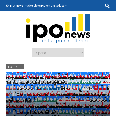
IPO News
- tudo sobre
IPO
em um só lugar!
IPO SPORT