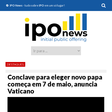
IPO News
- tudo sobre
IPO
em um só lugar!
DESTAQUES
Conclave para eleger novo papa
começa em 7 de maio, anuncia
Vaticano