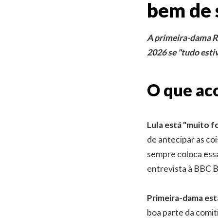
bem de s
A primeira-dama Ros
2026 se "tudo esti
O que ac
Lula está "muito f
de antecipar as co
sempre coloca essa
entrevista à BBC Br
Primeira-dama est
boa parte da comit