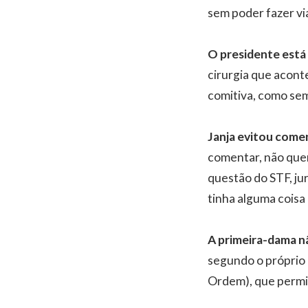
sem poder fazer vi
O presidente está
cirurgia que acont
comitiva, como sem
Janja evitou comen
comentar, não que
questão do STF, ju
tinha alguma coisa q
A primeira-dama nã
segundo o próprio 
Ordem), que permit