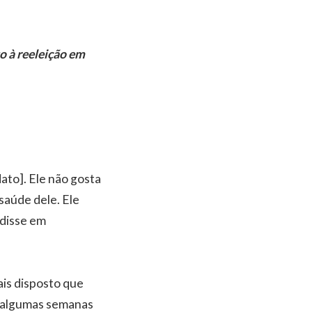
to à reeleição em
dato]. Ele não gosta
saúde dele. Ele
 disse em
ais disposto que
u algumas semanas