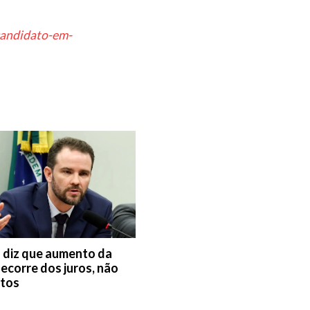
-candidato-em-
 diz que aumento da
decorre dos juros, não
stos