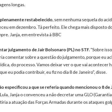
agens longas.
 plenamente restabelecido
, sem nenhuma sequela do aci
eceu em dezembro. Tá perfeito. Ele chega mais disposto d
pre. Janja, em entrevista à BBC
tar julgamento de Jair Bolsonaro (PL) no STF.
"Sobre isso
ria comentar sobre a questão do julgamento, porque eu a
rídica, do processo. Vamos deixar ver o que vai acontecer 
ue eu podia contribuir, eu fiz no dia 8 de Janeiro", disse.
o especificou a que se referia quando mencionou o 8 de 
Lula, Janja o convenceu a não decretar uma GLO (Garantia 
iria a atuação das Forças Armadas durante os ataques golp