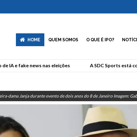
HOME
QUEM SOMOS
O QUE É IPO?
NOTÍC
e IA e fake news nas eleições
A SDC Sports está co
eira-dama Janja durante evento de dois anos do 8 de Janeiro Imagem: Gabr