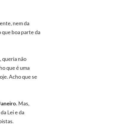
dente, nem da
o que boa parte da
, queria não
cho que é uma
hoje. Acho que se
Janeiro.
Mas,
da Lei e da
istas.