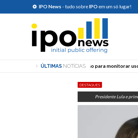
IPO News
- tudo sobre
IPO
em um só lugar!
TSE cria órgão para monitorar uso d
ÚLTIMAS
NOTÍCIAS
DESTAQUES
Presidente Lula e prim