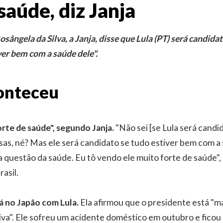
aúde, diz Janja
ângela da Silva, a Janja, disse que Lula (PT) será candida
ver bem com a saúde dele".
onteceu
orte de saúde", segundo Janja.
"Não sei [se Lula será candi
isas, né? Mas ele será candidato se tudo estiver bem com a 
 questão da saúde. Eu tô vendo ele muito forte de saúde",
asil.
á no Japão com Lula.
Ela afirmou que o presidente está "m
iva". Ele sofreu um acidente doméstico em outubro e fico