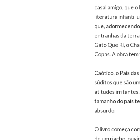
casal amigo, que o l
literatura infantil
que, adormecendo 
entranhas da terra
Gato Que Ri, o Cha
Copas. A obra tem 
Caótico, o País das
súditos que são um
atitudes irritantes
tamanho do país te
absurdo.
O livro começa com 
de um riacho, ouvi