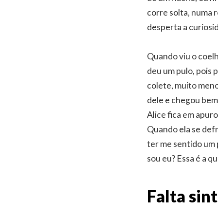
corre solta, numa 
desperta a curiosid
Quando viu o coelho
deu um pulo, pois 
colete, muito meno
dele e chegou bem
Alice fica em apuro
Quando ela se def
ter me sentido um 
sou eu? Essa é a qu
Falta sin