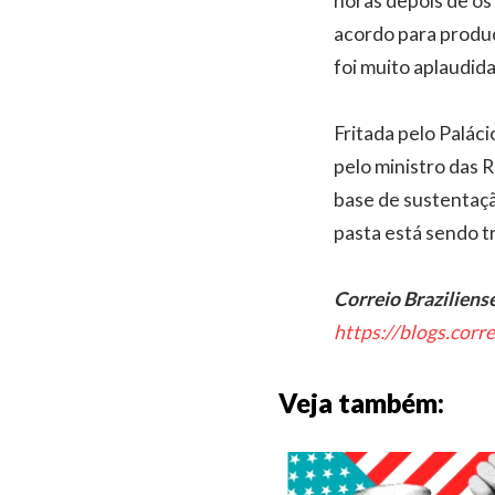
horas depois de os
acordo para produç
foi muito aplaudida
Fritada pelo Paláci
pelo ministro das R
base de sustentaç
pasta está sendo t
Correio Braziliens
https://blogs.corr
Veja também: