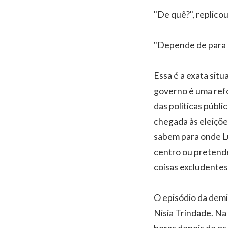
"De quê?", replicou
"Depende de para o
Essa é a exata sit
governo é uma ref
das políticas públ
chegada às eleições
sabem para onde Lu
centro ou pretende
coisas excludentes
O episódio da demi
Nísia Trindade. Na