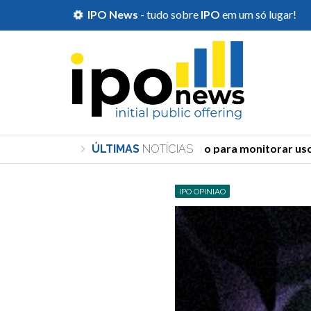
IPO News
- tudo sobre
IPO
em um só lugar!
TSE cria órgão para monitorar uso de
ÚLTIMAS
NOTÍCIAS
IPO OPINIAO