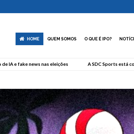
HOME
QUEM SOMOS
O QUE É IPO?
NOTÍC
 IA e fake news nas eleições
A SDC Sports está comp