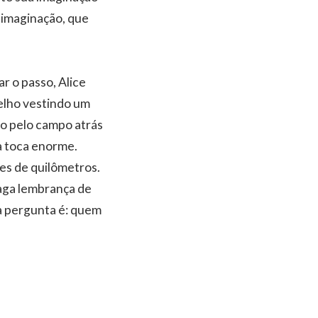
a imaginação, que
ar o passo, Alice
oelho vestindo um
do pelo campo atrás
a toca enorme.
res de quilômetros.
aga lembrança de
a pergunta é: quem