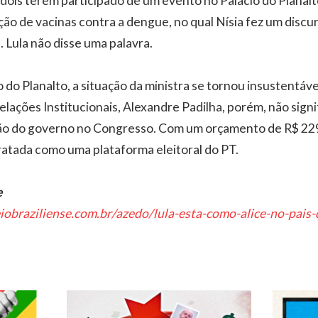
 dois terem participado de um evento no Palácio do Planalt
ão de vacinas contra a dengue, no qual Nísia fez um discu
. Lula não disse uma palavra.
o do Planalto, a situação da ministra se tornou insustentáve
elações Institucionais, Alexandre Padilha, porém, não signi
ão do governo no Congresso. Com um orçamento de R$ 229,
ratada como uma plataforma eleitoral do PT.
e
eiobraziliense.com.br/azedo/lula-esta-como-alice-no-pais