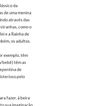
clássico da
uras de uma menina
ndo através das
 estranhas, como o
ei e a Rainha de
mbém, os adultos.
por exemplo, têm
co/bebê) têm as
repentina de
isterioso pelo
ra fazer, à beira
nto sua imaginação