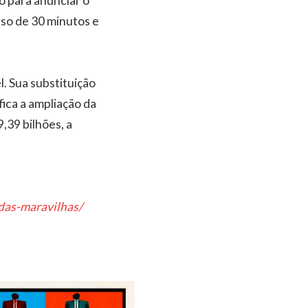
o para anunciar o
rso de 30 minutos e
l. Sua substituição
fica a ampliação da
39 bilhões, a
-das-maravilhas/