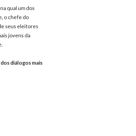
 na qual um dos
e, o chefe do
de seus eleitores
ais jovens da
e.
 dos diálogos mais