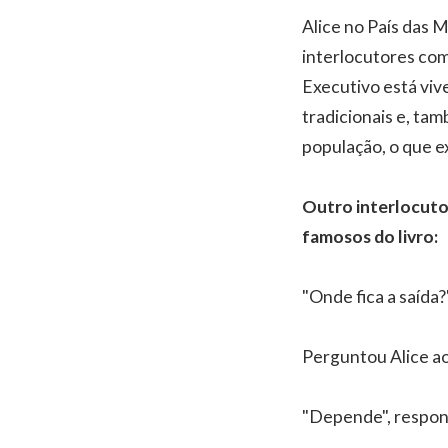
Alice no País das 
interlocutores comp
Executivo está viv
tradicionais e, ta
população, o que ex
Outro interlocutor
famosos do livro:
"Onde fica a saída?
Perguntou Alice ao
"Depende", respon