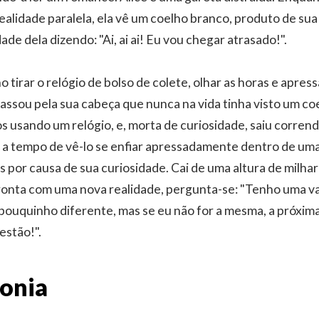
realidade paralela, ela vê um coelho branco, produto de su
ade dela dizendo: "Ai, ai ai! Eu vou chegar atrasado!".
 tirar o relógio de bolso de colete, olhar as horas e apress
passou pela sua cabeça que nunca na vida tinha visto um c
s usando um relógio, e, morta de curiosidade, saiu corren
 a tempo de vê-lo se enfiar apressadamente dentro de um
s por causa de sua curiosidade. Cai de uma altura de milha
ronta com uma nova realidade, pergunta-se: "Tenho uma v
pouquinho diferente, mas se eu não for a mesma, a próxim
estão!".
tonia