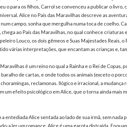
eu o para os filhos, Carrol se convenceu a publicar o livro, 
 universal. Alice no País das Maravilhas descreve as avent
num campo, sonha que mergulha numa toca de coelho. Cai
, chega ao País das Maravilhas, no qual conhece criaturas
peleiro Louco, os dois gêmeos e Suas Majestades Reais, o R
tido várias interpretações, que encantam as crianças e, ta
 Maravilhas é um reino no qual a Rainha e o Rei de Copas, 
 baralho de cartas, e onde todos os animais (exceto o por
, choramingas, reclamonas. Ilógico e irracional, a mudança 
m um efeito psicológico em Alice, que o torna ainda mais m
a entediada Alice sentada ao lado de sua irmã, sem nada pa
ndo-a ler um romance. Alice é uma garota distraída. Enqua