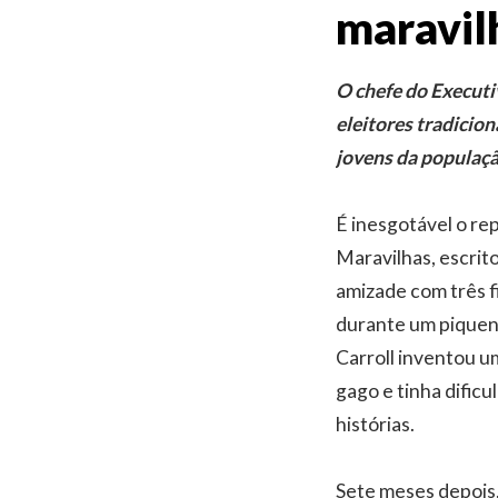
maravil
O chefe do Executi
eleitores tradicio
jovens da populaç
É inesgotável o rep
Maravilhas, escrito
amizade com três f
durante um piqueni
Carroll inventou u
gago e tinha dificu
histórias.
Sete meses depois,