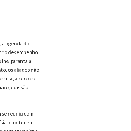
, a agenda do
rar o desempenho
 lhe garanta a
to, os aliados não
onciliação com o
naro, que são
a se reuniu com
ísia aconteceu