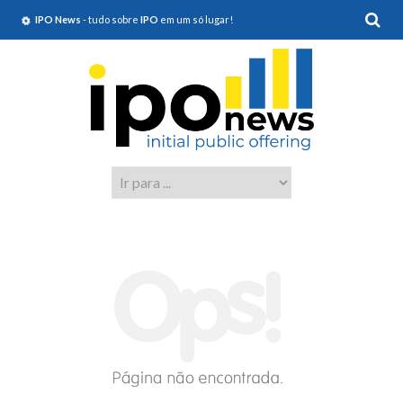
IPO News
- tudo sobre
IPO
em um só lugar!